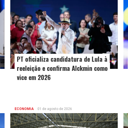
PT oficializa candidatura de Lula à
reeleição e confirma Alckmin como
vice em 2026
ECONOMIA
01 de agosto de 2026